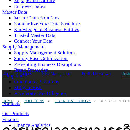
Engage and Nurture
Empower Sales
Master Data
สื่อสารด้วยข้อมูลเชิงลึกและสร้างมาตรฐาน
Master Data Solutions
Standardize Your Data Structure
การจัดการข้อมูลให้ครบถ้วนทั้งองค์กร
Knowledge of Business Entities
Trusted Master Data
Connect Your Data
Supply Management
Supply Management Solution
Supply Base Optimization
Preventing Business Disruptions
Brand Protection
Finance Solutions
Risk Management
Profitable Growth
Busin
Compliance
Compliance Solutions
Mitigate Risk
Accelerate Due Diligence
>
>
HOME
SOLUTIONS
FINANCE SOLUTIONS
> BUSINESS INTEG
Products
Our Products
Finance
Finance Analytics