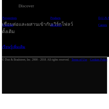
บริการ
Discover
Perspectives
Products
D-U-N-S
เชื่อมต่อและผสานเข้ากับเวิร์กโฟลว์
Solutions
About Us
Careers
ดั้งเดิม
เรียนรู้เพิ่มเติม
© Dun & Bradstreet, Inc. 2000 - 2018. All rights reserved.
Terms of Use
Cookies Policy