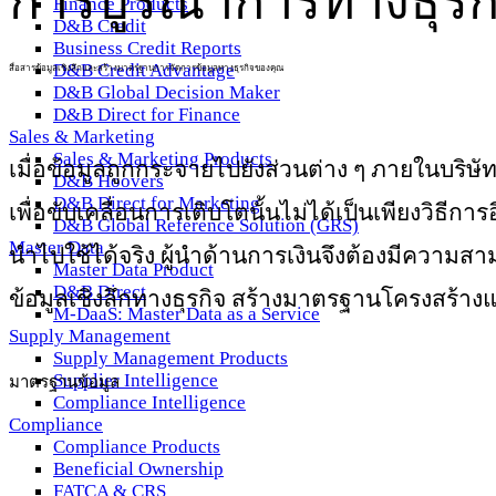
การบูรณาการทางธุรก
Finance Products
D&B Credit
Business Credit Reports
D&B Credit Advantage
สื่อสารข้อมูลเชิงลึกและสร้างมาตรฐานการจัดการข้อมูลทางธุรกิจของคุณ
D&B Global Decision Maker
D&B Direct for Finance
Sales & Marketing
Sales & Marketing Products
เมื่อข้อมูลถูกกระจายไปยังส่วนต่าง ๆ ภายในบริษั
D&B Hoovers
D&B Direct for Marketing
เพื่อขับเคลื่อนการเติบโตนั้นไม่ได้เป็นเพียงวิธีการ
D&B Global Reference Solution (GRS)
Master Data
นำไปใช้ได้จริง ผู้นำด้านการเงินจึงต้องมีความส
Master Data Product
D&B Direct
ข้อมูลเชิงลึกทางธุรกิจ สร้างมาตรฐานโครงสร้างแ
M-DaaS: Master Data as a Service
Supply Management
Supply Management Products
Supplier Intelligence
มาตรฐานข้อมูล
Compliance Intelligence
Compliance
Compliance Products
Beneficial Ownership
FATCA & CRS