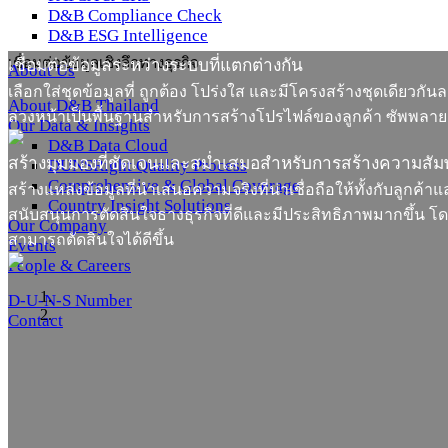
D&B Compliance Check
D&B ESG Intelligence
เชื่อมต่อข้อมูลเชิงลึกทางธุรกิจ
เชื่อมต่อข้อมูลระหว่างระบบที่แตกต่างกัน
About Us
เลือกใส่ชุดข้อมูลที่ ถูกต้อง โปร่งใส และมีโครงสร้างชุดเดียวกันล
About D&B Thailand
ล่วงหน้าเป็นพื้นฐานสำหรับการสร้างโปรไฟล์ของลูกค้า ซัพพลาย
Our Data & Insights
D&B Data Cloud
สร้างมุมมองที่ชัดเจนและสม่ำเสมอสำหรับการสร้างความสัมพ
DUNSRight Quality Process
Comprehensive & Global Coverage
สร้างแหล่งข้อมูลที่นำเสนอความจริงที่น่าเชื่อถือให้ทั้งกับลูกค้
Country Insight Solutions
สนับสนุนการตัดสินใจธางธุรกิจที่ดีและมีประสิทธิภาพมากขึ้น โดย
Our Company
สามารถตัดสินใจได้ดีขึ้น
Events
People & Careers
D-U-N-S Number
Contact